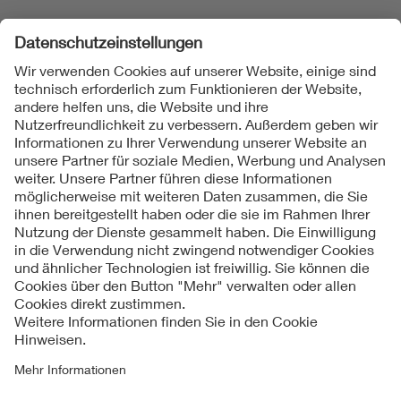
Die Applikation gibt Abonnenten der NormenBibliothek
(
www.normenbibliothek.de
) zusätzlich die Möglichkeit,
online wie offline auf die abonnierte Auswahl von DIN-VDE-
Normen zuzugreifen.
Laden Sie die Normenbibliotheks-App im App-Store von
iTunes
oder in
Google-Play
herunter.
Follow us
Kontakt