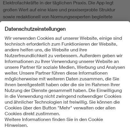
Elektrofachkräfte in der täglichen Praxis. Die App legt
großen Wert auf eine klare und praxiserprobte Struktur
sowie redaktionell von Normungsexperten begleitete
Wissensvermittlung. Unterteilt in die Bereiche in
Wohnungen, Gewerbe und Industrie verzweigt die App
benutzerfreundlich auf typische Themengebiete, in denen
sich der praktisch tätige Anwender sofort wiederfindet.
Laden Sie die Normenbibliotheks-App im App-Store von
iTunes
oder in
Google-Play
herunter.
Follow us